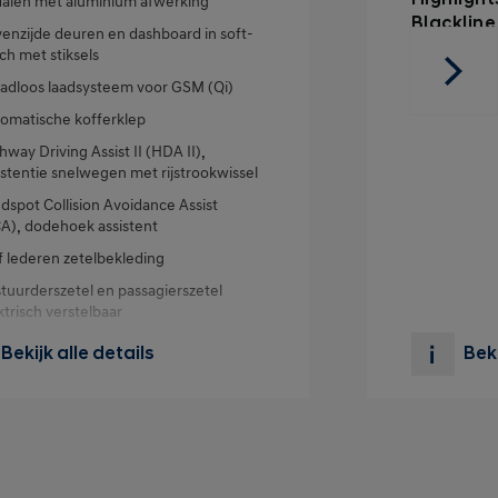
alen met aluminium afwerking
Blackline
enzijde deuren en dashboard in soft-
ch met stiksels
adloos laadsysteem voor GSM (Qi)
omatische kofferklep
hway Driving Assist II (HDA II),
istentie snelwegen met rijstrookwissel
ndspot Collision Avoidance Assist
A), dodehoek assistent
f lederen zetelbekleding
tuurderszetel en passagierszetel
ktrisch verstelbaar
omatische “flush handles” deurgrepen
Bekijk alle details
Beki