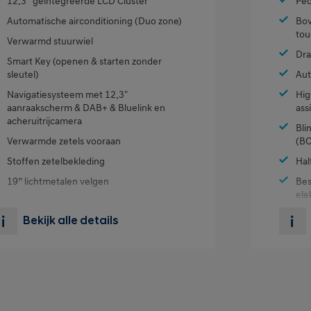
12.3'' geïntegreerde LCD Cluster
Ped
Automatische airconditioning (Duo zone)
Bov
tou
Verwarmd stuurwiel
Dra
Smart Key (openen & starten zonder
sleutel)
Aut
Navigatiesysteem met 12.3"
Hig
aanraakscherm & DAB+ & Bluelink en
ass
acheruitrijcamera
Bli
Verwarmde zetels vooraan
(BC
Stoffen zetelbekleding
Hal
19” lichtmetalen velgen
Bes
ele
Aut
Bekijk alle details