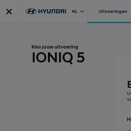
NL
Uitvoeringen
Kies jouw uitvoering
IONIQ 5
U
Va
H