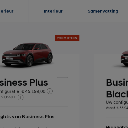
terieur
Interieur
Samenvatting
PROMOTION
siness Plus
Busi
figuratie
€ 45.199,00
Blac
 50.199,00
Uw configu
Vanaf
€ 55.9
ights van Business Plus
Highlight