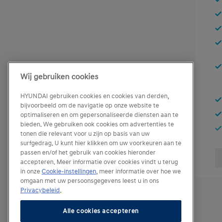
Wij gebruiken cookies
HYUNDAI gebruiken cookies en cookies van derden,
bijvoorbeeld om de navigatie op onze website te
optimaliseren en om gepersonaliseerde diensten aan te
bieden. We gebruiken ook cookies om advertenties te
tonen die relevant voor u zijn op basis van uw
surfgedrag. U kunt hier klikken om uw voorkeuren aan te
passen en/of het gebruik van cookies hieronder
accepteren. Meer informatie over cookies vindt u terug
in onze
Cookie-instellingen
, meer informatie over hoe we
omgaan met uw persoonsgegevens leest u in ons
Privacybeleid
.
Alle cookies accepteren