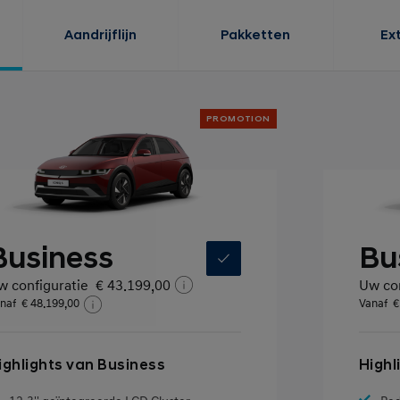
Aandrijflijn
Pakketten
Ex
PROMOTION
Business
Bu
w configuratie
€ 43.199,00
Uw con
naf
€ 48.199,00
Vanaf
€
ighlights van Business
Highl