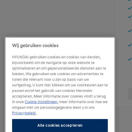
Wij gebruiken cookies
HYUNDAI gebruiken cookies en cookies van derden,
bijvoorbeeld om de navigatie op onze website te
optimaliseren en om gepersonaliseerde diensten aan te
bieden. We gebruiken ook cookies om advertenties te
tonen die relevant voor u zijn op basis van uw
surfgedrag. U kunt hier klikken om uw voorkeuren aan te
passen en/of het gebruik van cookies hieronder
accepteren. Meer informatie over cookies vindt u terug
in onze
Cookie-instellingen
, meer informatie over hoe we
omgaan met uw persoonsgegevens leest u in ons
Privacybeleid
.
Alle cookies accepteren