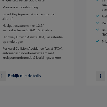
4" geïntegreerde LCD Cluster
12.
Nav
Manuele airconditioning
aan
Smart Key (openen & starten zonder
Aut
sleutel)
Reg
Navigatiesysteem met 12.3"
aanraakscherm & DAB+ & Bluelink
Bli
(BC
Highway Driving Assist (HDA), assistentie
op snelwegen
Pri
Forward Collision Avoidance Assist (FCA),
automatisch noodremsysteem met
kruispuntendetectie & kruislingsverkeer
Bekijk alle details