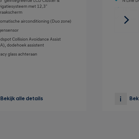
3" geïntegreerde LCD Cluster &
N Line D
igatiesysteem met 12.3"
18" lich
raakscherm
Bumper i
omatische airconditioning (Duo zone)
ensensor
ndspot Collision Avoidance Assist
A), dodehoek assistent
vacy glass achteraan
Bekijk alle details
Beki