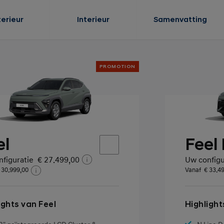
terieur
Interieur
Samenvatting
PROMOTION
el
Feel
figuratie
€ 27.499,00
Uw configu
 30.999,00
Vanaf
€ 33.4
ights van Feel
Highlight