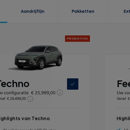
Aandrijflijn
Pakketten
Ex
PROMOTION
Techno
Fe
w configuratie
€ 25.999,00
Uw con
naf
€ 29.499,00
Vanaf
€
ighlights van Techno
Highl