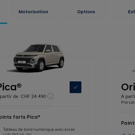
Motorisation
Options
Ex
Pica®
Or
partir de
CHF 24 490
A part
Prix cat
oints forts Pica®
Point
Tableau de bord numérique avec écran