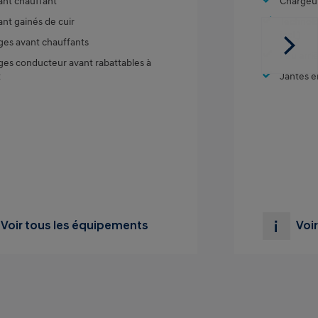
ant chauffant
Chargeur
ant gainés de cuir
Technolo
incl.)
ges avant chauffants
Feu arri
ges conducteur avant rabattables à
t
Jantes en
Voir tous les équipements
Voi