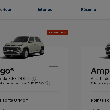
terieur
Intérieur
Résumé
PROMOTION
igo®
Ampl
ir de
CHF 24 000
A partir de
alogue : à partir de
CHF 27 000
Prix catalogue
s forts Origo®
Points fo