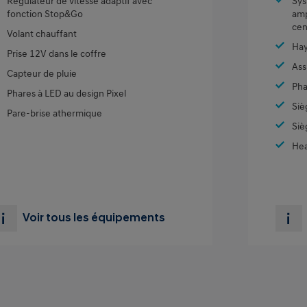
Régulateur de vitesse adaptif avec
Sys
fonction Stop&Go
amp
cen
Volant chauffant
Hay
Prise 12V dans le coffre
Ass
Capteur de pluie
Pha
Phares à LED au design Pixel
Siè
Pare-brise athermique
Siè
Hea
Voir tous les équipements