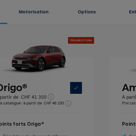
Motorisation
Options
Ex
PROMOTION
Origo®
Am
partir de
CHF 41 350
A part
ix catalogue : à partir de
CHF 46 100
Prix cat
oints forts Origo®
Point