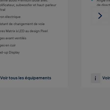
tème audio Premium Bose avec
Angle mo
lificateur, subwoofer et haut-parleur
de direc
tral
360° ca
on électrique
Fonction
istant de changement de voie
téléco
res Matrix à LED au design Pixel
ges avant ventilés
ges en cuir
d-up Display
Voir tous les équipements
Voi