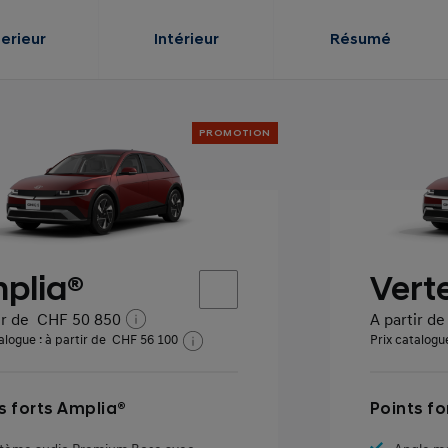
terieur
Intérieur
Résumé
PROMOTION
plia®
Vert
ir de
CHF 50 850
A partir de
alogue : à partir de
CHF 56 100
Prix catalogue
s forts Amplia®
Points fo