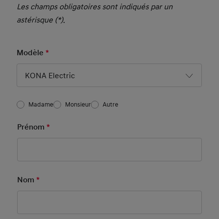
Les champs obligatoires sont indiqués par un
astérisque (*).
Modèle
*
Mandatory Field
KONA Electric
Salutation
Madame
Monsieur
Autre
Basic User Info4
Prénom
*
Mandatory Field
Nom
*
Mandatory Field