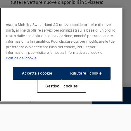
tutte le vetture nuove disponibili in Svizzera:
122g/km. Obiettivo: 118g/km.
Copyright 2024 Astara Mobility Switzerland SA
Astara Mobility Switzerland AG utilizza cookie propri e di terze
parti, al fine di offrire servizi personalizzati sulla base di un profilo
tratto dalle sue abitudini di navigazione, nonché per raccogliere
informazioni a fini analitici. Puoi cliccare qui per modificare le tue
preferenze e/o accettare l'uso dei cookie. Per ulteriori
informazioni, puoi visitare la nostra Informativa sui cookie.
Politica dei cookie
Accetta i cookie
Rifiutare i cookie
Gestisci i cookies
A partire da
Continua
CHF 71 500