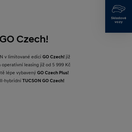
Skladové
vozy
GO Czech!
N v limitované edici
GO Czech!
již
a operativní leasing již od 5 999 Kč
ště lépe vybavený
GO Czech Plus!
ull-hybridní
TUCSON GO Czech!