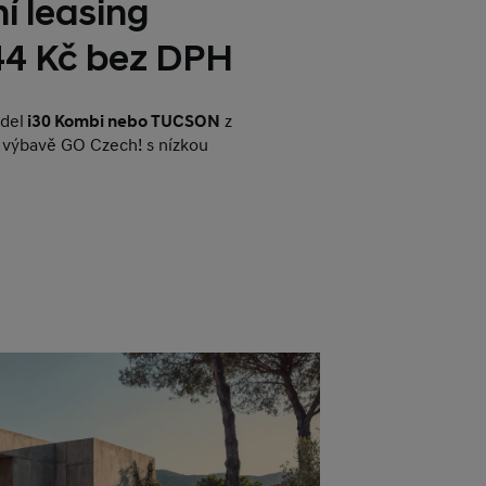
í leasing
444 Kč bez DPH
del
i30 Kombi nebo TUCSON
z
 výbavě GO Czech! s nízkou