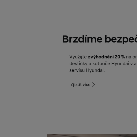
Brzdíme bezpe
Využijte
zvýhodnění 20 %
na or
destičky a kotouče Hyundai v 
servisu Hyundai.
Zjistit více