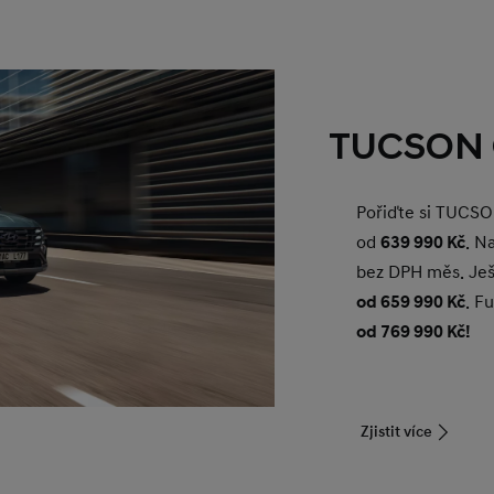
TUCSON 
Pořiďte si TUCSO
od
639 990 Kč
. N
bez DPH měs. Je
od 659 990 Kč
. F
od 769 990 Kč!
Zjistit více