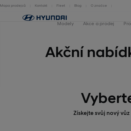
Mapa prodejců
Kontakt
Fleet
Blog
O značce
Zpět
na
Modely
Akce a prodej
Pro
homepage
Akční nabíd
Vyberte
Získejte svůj nový vů