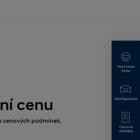
Testovací
jízda
ční cenu
Konfigurátor
ích cenových podmínek.
Cenová
nabídka