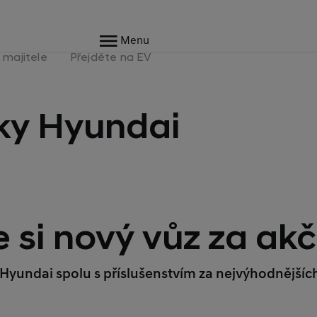
Menu
 majitele
Přejděte na EV
ky Hyundai
 si nový vůz za ak
z Hyundai spolu s příslušenstvím za nejvýhodnějš