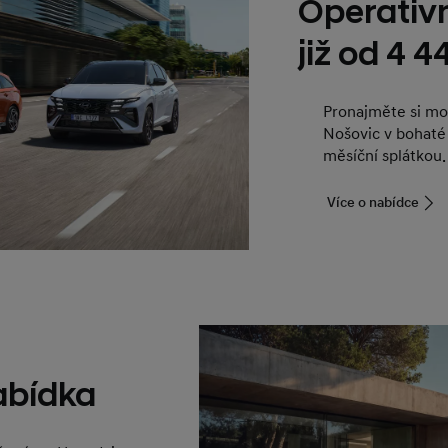
Operativn
již od 4 
Pronajměte si mo
Nošovic v bohaté
měsíční splátkou.
Více o nabídce
nabídka