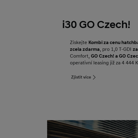
i30 GO Czech!
Získejte
Kombi za cenu hatchb
zcela zdarma
, pro 1,0 T-GDI
za
Comfort,
GO Czech! a GO Czec
operativní leasing již za 4 444
Zjistit více