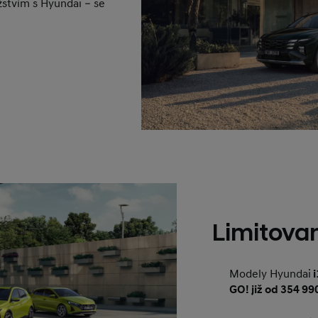
žstvím s Hyundai – se
Limitova
Modely Hyundai
i
GO! již od 354 99