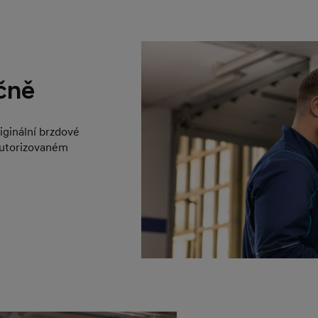
čně
iginální brzdové
autorizovaném