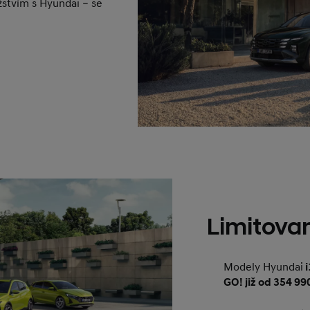
žstvím s Hyundai – se
Limitova
Modely Hyundai
i
GO! již od 354 99