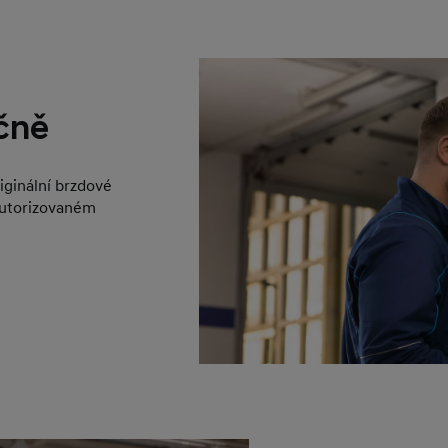
čně
iginální brzdové
autorizovaném