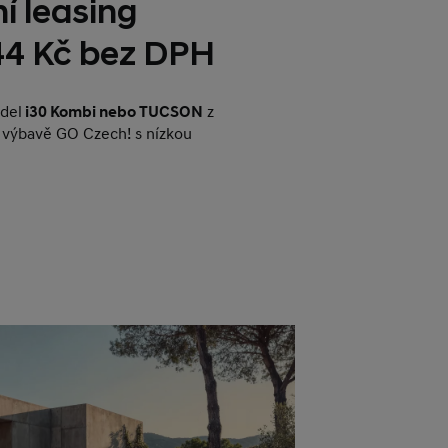
í leasing
444 Kč bez DPH
del
i30 Kombi nebo TUCSON
z
 výbavě GO Czech! s nízkou