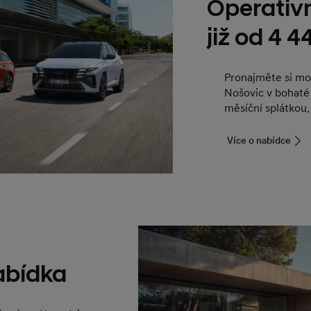
Operativn
již od 4 
Pronajměte si mo
Nošovic v bohaté
měsíční splátkou.
Více o nabídce
nabídka