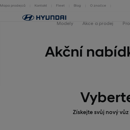
Mapa prodejců
Kontakt
Fleet
Blog
O značce
Zpět
na
Modely
Akce a prodej
Pro
homepage
Akční nabíd
Vyberte
Získejte svůj nový vů