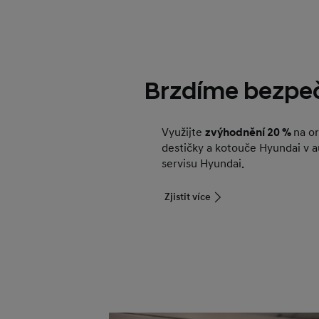
Brzdíme bezpe
Využijte
zvýhodnění 20 %
na or
destičky a kotouče Hyundai v 
servisu Hyundai.
Zjistit více