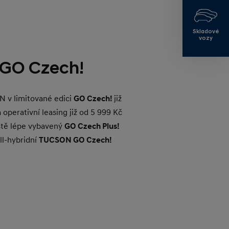
Skladové
vozy
GO Czech!
N v limitované edici
GO Czech!
již
a operativní leasing již od 5 999 Kč
ště lépe vybavený
GO Czech Plus!
ull-hybridní
TUCSON GO Czech!