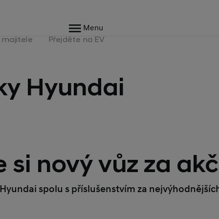
Menu
 majitele
Přejděte na EV
ky Hyundai
 si nový vůz za ak
z Hyundai spolu s příslušenstvím za nejvýhodnějš