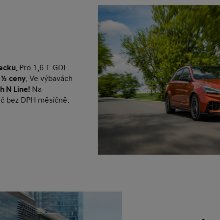
acku.
Pro 1,6 T-GDI
 ½ ceny
. Ve výbavách
h N Line!
Na
 Kč bez DPH měsíčně.