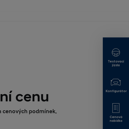
Testovací
jízda
ční cenu
Konfigurátor
ích cenových podmínek.
Cenová
nabídka