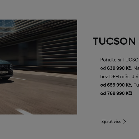
TUCSON 
Pořiďte si TUCSO
od
639 990 Kč
. N
bez DPH měs. Je
od 659 990 Kč
. F
od 769 990 Kč!
Zjistit více