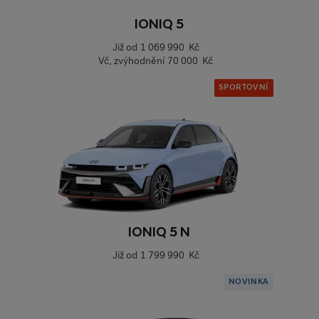
IONIQ 5
Již od
1 069 990 Kč
Vč. zvýhodnění
70 000 Kč
SPORTOVNÍ
IONIQ 5 N
Již od
1 799 990 Kč
NOVINKA