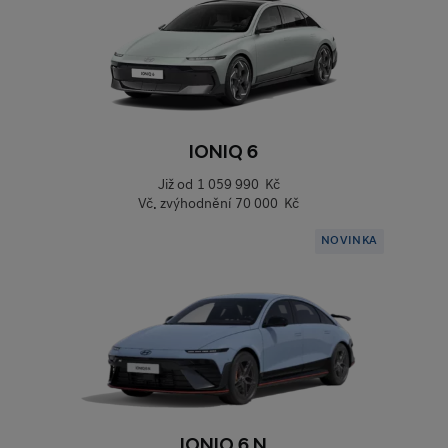
IONIQ 6
Již od
1 059 990 Kč
Vč. zvýhodnění
70 000 Kč
NOVINKA
IONIQ 6 N