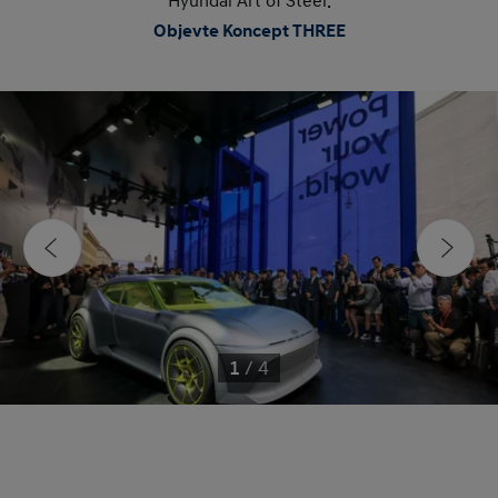
Hyundai Art of Steel.
Objevte Koncept THREE
1
/
4