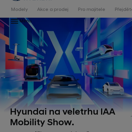
na
homepage
Modely
Akce a prodej
Pro majitele
Přejdět
Menu
Hyundai na veletrhu IAA
Mobility Show.