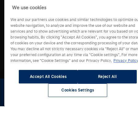
i30 Fastback
Benefity Hyundai
Mapa servisů
We use cookies
BAYON
Konfigurátor
Originální příslušenství
Svět Hyundai
KONA
Fleetový prodej
Dětské příslušenství
We and our partners use cookies and similar technologies to optimize o
Testovací jízda
KONA Hybrid
website navigation, to analyze and improve the use of our website and
Zvýhodněné skupiny
Sezónní nabídky
Cenová nabídka
services and to show advertising which are relevant for you based on y
INSTER
Nové auto
Změny údajů v RSV
Kontaktní formulář
browsing habits. By clicking "Accept All Cookies", you agree to the stor
Náš příběh
KONA Electric
Elektromobily
of cookies on your device and the corresponding processing of your dat
Test kvality servisů
Odběr novinek
Blog
You may decline all not strictly necessary cookies via "Reject All" or ma
TUCSON
Nové SUV
Informace pro nezávislé provozovatele
Operativní leasing
Press
your preferred configuration at any time via "Cookie settings". For more
TUCSON Hybrid
information, see "Cookie Settings" and our Privacy Policy.
Úvěrové financování
Privacy Policy
Volná místa
TUCSON Plug-in
Hyundai merch
SANTA FE
Accept All Cookies
Reject All
SANTA FE Plug-in
IONIQ 3
Cookies Settings
Skladové
Testovací
Konfigurátor
Získat
IONIQ 5
vozy
jízda
nabídku
Select Country
IONIQ 5 N
IONIQ 6
IONIQ 6 N
IONIQ 9
STARIA Hybrid