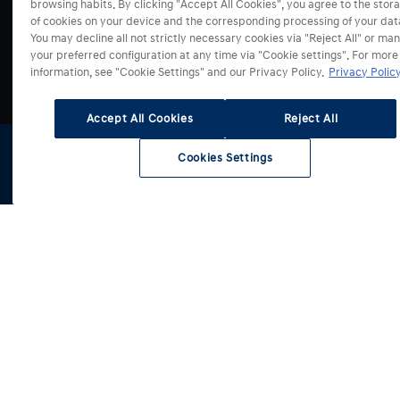
browsing habits. By clicking "Accept All Cookies", you agree to the stor
of cookies on your device and the corresponding processing of your dat
Modely
You may decline all not strictly necessary cookies via "Reject All" or ma
your preferred configuration at any time via "Cookie settings". For more
information, see "Cookie Settings" and our Privacy Policy.
Privacy Policy
Prodej a služby
i10
i20
Accept All Cookies
Reject All
Servis a příslušenství
i30
Mapa prodejců
i30 Kombi
Cookies Settings
Akční nabídky
Kontaktní formuláře
Skladové
Testovací
Konfigurátor
Získat
i30 Fastback
Benefity Hyundai
vozy
jízda
nabídku
Mapa servisů
BAYON
Konfigurátor
Originální příslušenství
Svět Hyundai
KONA
Fleetový prodej
Dětské příslušenství
Testovací jízda
KONA Hybrid
Zvýhodněné skupiny
Sezónní nabídky
Cenová nabídka
INSTER
Nové auto
Změny údajů v RSV
Kontaktní formulář
Náš příběh
KONA Electric
Elektromobily
Test kvality servisů
Odběr novinek
Blog
TUCSON
Nové SUV
Informace pro nezávislé provozovatele
Operativní leasing
Press
TUCSON Hybrid
Úvěrové financování
Volná místa
TUCSON Plug-in
Hyundai merch
SANTA FE