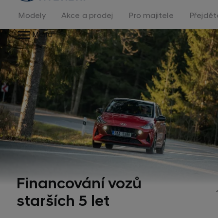
na
homepage
Modely
Akce a prodej
Pro majitele
Přejdět
Menu
Financování vozů
starších 5 let