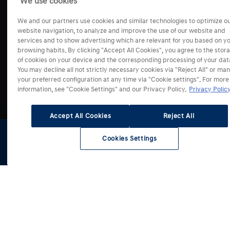
Operativní leasing
We use cookies
Press
TUCSON Hybrid
Úvěrové financování
Volná místa
TUCSON Plug-in
We and our partners use cookies and similar technologies to optimize o
Hyundai merch
website navigation, to analyze and improve the use of our website and
SANTA FE
services and to show advertising which are relevant for you based on y
SANTA FE Plug-in
browsing habits. By clicking "Accept All Cookies", you agree to the stor
of cookies on your device and the corresponding processing of your dat
IONIQ 3
You may decline all not strictly necessary cookies via "Reject All" or ma
IONIQ 5
your preferred configuration at any time via "Cookie settings". For more
Select Country
IONIQ 5 N
information, see "Cookie Settings" and our Privacy Policy.
Privacy Policy
IONIQ 6
IONIQ 6 N
Accept All Cookies
Reject All
IONIQ 9
Cookies Settings
STARIA Hybrid
Skladové
Testovací
Konfigurátor
Získat
STARIA Electric
vozy
jízda
nabídku
Ⓒ 2026 Hyundai Motor Czech s.r.o. | Všechna práva
NEXO
vyhrazena
Obchodní podmínky
Ochrana osobních údajů