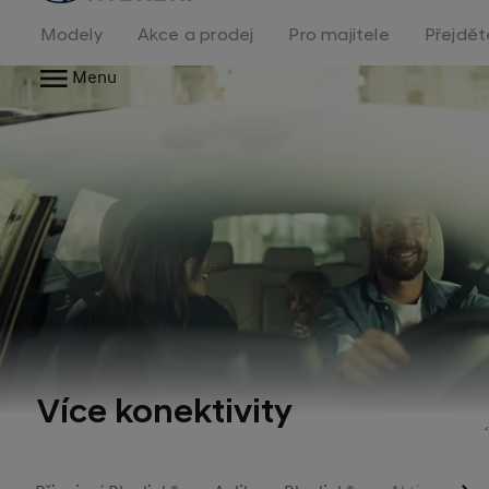
na
homepage
Modely
Akce a prodej
Pro majitele
Přejdět
Menu
Více konektivity