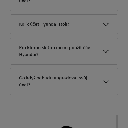
účet?
Do června 2021 ukončujeme všechny účty Bluelink.
Pokud jste do té doby neupgradovali svůj účet
Kolik účet Hyundai stojí?
Bluelink na účet Hyundai, budou všechny osobní údaje
a údaje o používání smazány.
Účet Hyundai je zdarma.
Pro kterou službu mohu použít účet
Hyundai?
Co když nebudu upgradovat svůj
Bluelink je první služba, která byla převedena na
účet?
účet Hyundai. Brzy budou všechny oficiální služby
Hyundai používat účet Hyundai.
CZ, FR, IT, NO, UK, CH: Bluelink a Charge
Všechny účty Bluelink budou zrušeny do června 2021.
myHyundai začaly používat účet Hyundai.
Pokud jste do té doby svůj účet Bluelink
neupgradovali na účet Hyundai, budete automaticky
ES: Předplatné Bluelink, Charge myHyundai a
odhlášeni 1. června. Všechny osobní údaje a údaje o
Mocean používají účet Hyundai.
používání budou smazány a budete si muset vytvořit