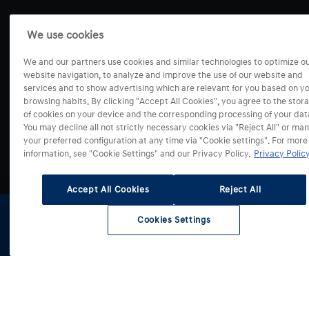
We use cookies
Modely
We and our partners use cookies and similar technologies to optimize o
website navigation, to analyze and improve the use of our website and
Prodej a služby
i10
services and to show advertising which are relevant for you based on y
browsing habits. By clicking "Accept All Cookies", you agree to the stor
i20
of cookies on your device and the corresponding processing of your dat
Servis a příslušenství
i30
Mapa prodejců
You may decline all not strictly necessary cookies via "Reject All" or ma
i30 Kombi
your preferred configuration at any time via "Cookie settings". For more
Akční nabídky
Kontaktní formuláře
information, see "Cookie Settings" and our Privacy Policy.
Privacy Policy
i30 Fastback
Benefity Hyundai
Mapa servisů
BAYON
Konfigurátor
Originální příslušenství
Accept All Cookies
Reject All
Svět Hyundai
KONA
Fleetový prodej
Dětské příslušenství
Testovací jízda
KONA Hybrid
Zvýhodněné skupiny
Sezónní nabídky
Cenová nabídka
Cookies Settings
INSTER
Nové auto
Změny údajů v RSV
Skladové
Testovací
Konfigurátor
Získat
Kontaktní formulář
Náš příběh
vozy
jízda
nabídku
KONA Electric
Elektromobily
Test kvality servisů
Odběr novinek
Blog
TUCSON
Nové SUV
Informace pro nezávislé provozovatele
Operativní leasing
Press
TUCSON Hybrid
Úvěrové financování
Volná místa
TUCSON Plug-in