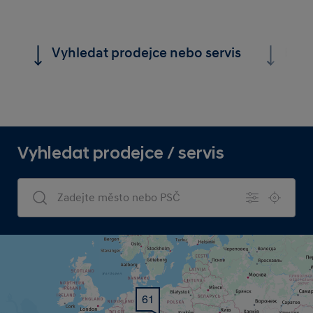
Vyhledat prodejce nebo servis
Kont
Vyhledat prodejce / servis
Dealers Search
61