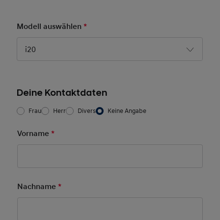
Modell auswählen
*
Pflichtfeld
i20
Deine Kontaktdaten
Frau/Herr
*
Frau
Herr
Divers
Keine Angabe
Vorname
*
Pflichtfeld
Nachname
*
Pflichtfeld