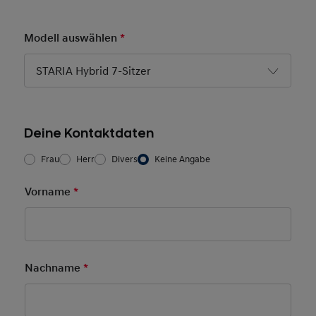
Modell auswählen
*
Pflichtfeld
STARIA Hybrid 7-Sitzer
Deine Kontaktdaten
Frau/Herr
*
Frau
Herr
Divers
Keine Angabe
Vorname
*
Pflichtfeld
Nachname
*
Pflichtfeld