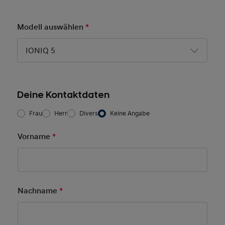
Modell auswählen
*
Pflichtfeld
IONIQ 5
Deine Kontaktdaten
Frau/Herr
*
Frau
Herr
Divers
Keine Angabe
Vorname
*
Pflichtfeld
Nachname
*
Pflichtfeld