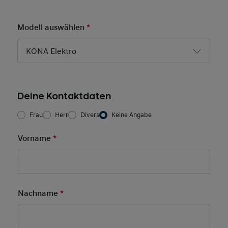
Modell auswählen
*
Pflichtfeld
KONA Elektro
Deine Kontaktdaten
Frau/Herr
*
Frau
Herr
Divers
Keine Angabe
Vorname
*
Pflichtfeld
Nachname
*
Pflichtfeld