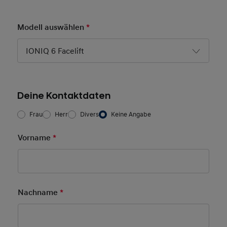
Modell auswählen
*
Pflichtfeld
IONIQ 6 Facelift
Deine Kontaktdaten
Frau/Herr
*
Frau
Herr
Divers
Keine Angabe
Vorname
*
Pflichtfeld
Nachname
*
Pflichtfeld