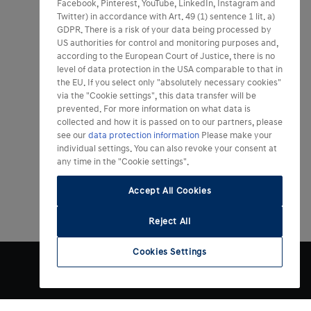
Facebook, Pinterest, YouTube, LinkedIn, Instagram and
Twitter) in accordance with Art. 49 (1) sentence 1 lit. a)
GDPR. There is a risk of your data being processed by
US authorities for control and monitoring purposes and,
according to the European Court of Justice, there is no
level of data protection in the USA comparable to that in
the EU. If you select only "absolutely necessary cookies"
via the "Cookie settings", this data transfer will be
prevented. For more information on what data is
collected and how it is passed on to our partners, please
see our
data protection information
Please make your
individual settings. You can also revoke your consent at
any time in the "Cookie settings".
Accept All Cookies
Reject All
Cookies Settings