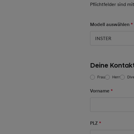
Pflichtfelder sind mi
Modell auswählen
*
INSTER
Deine Kontak
Frau/Herr
*
Frau
Herr
Div
Vorname
*
Pflichtfel
PLZ
*
Pflichtfeld