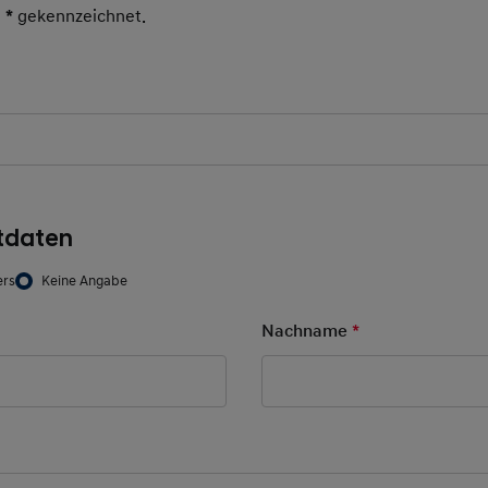
t
*
gekennzeichnet.
Pflichtfeld
tdaten
ers
Keine Angabe
d
Nachname
*
Pflichtfeld