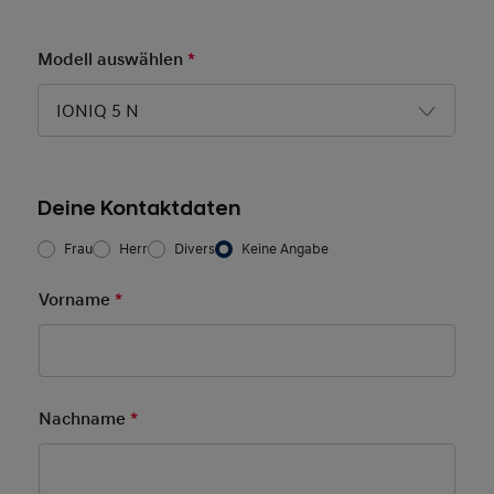
Modell auswählen
*
Pflichtfeld
IONIQ 5 N
Deine Kontaktdaten
Frau/Herr
*
Frau
Herr
Divers
Keine Angabe
Vorname
*
Pflichtfeld
Nachname
*
Pflichtfeld