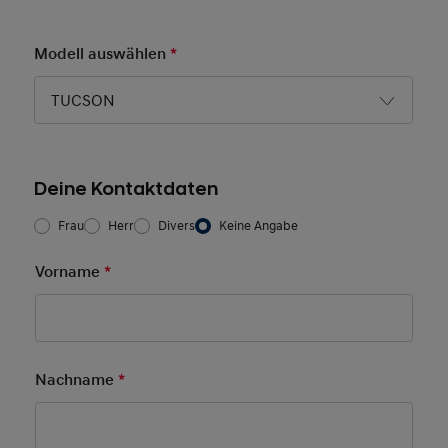
Modell auswählen
*
Pflichtfeld
TUCSON
Deine Kontaktdaten
Frau/Herr
*
Frau
Herr
Divers
Keine Angabe
Vorname
*
Pflichtfeld
Nachname
*
Pflichtfeld