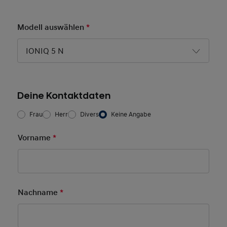
Modell auswählen
*
Pflichtfeld
IONIQ 5 N
Deine Kontaktdaten
Frau/Herr
*
Frau
Herr
Divers
Keine Angabe
Vorname
*
Pflichtfeld
Nachname
*
Pflichtfeld