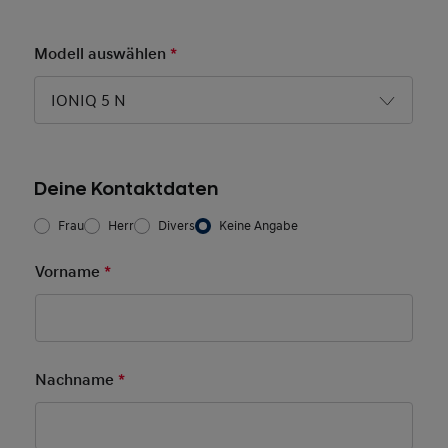
Modell auswählen
*
Pflichtfeld
IONIQ 5 N
Deine Kontaktdaten
Frau/Herr
*
Frau
Herr
Divers
Keine Angabe
Vorname
*
Pflichtfeld
Nachname
*
Pflichtfeld