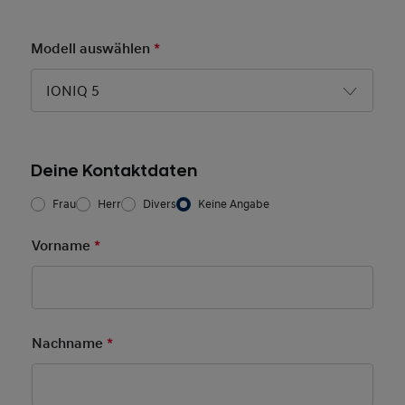
Modell auswählen
*
Pflichtfeld
IONIQ 5
Deine Kontaktdaten
Frau/Herr
*
Frau
Herr
Divers
Keine Angabe
Vorname
*
Pflichtfeld
Nachname
*
Pflichtfeld