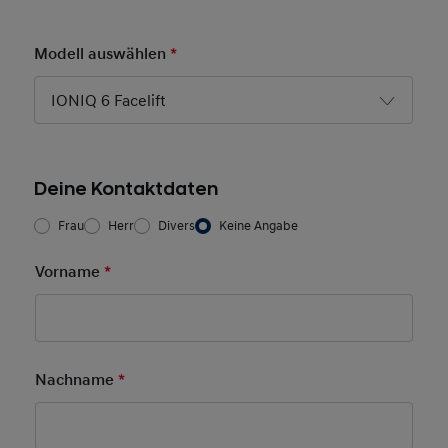
Modell auswählen
*
Pflichtfeld
IONIQ 6 Facelift
Deine Kontaktdaten
Frau/Herr
*
Frau
Herr
Divers
Keine Angabe
Vorname
*
Pflichtfeld
Nachname
*
Pflichtfeld