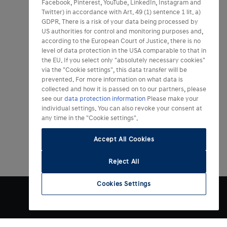
Facebook, Pinterest, YouTube, LinkedIn, Instagram and
Twitter) in accordance with Art. 49 (1) sentence 1 lit. a)
GDPR. There is a risk of your data being processed by
US authorities for control and monitoring purposes and,
according to the European Court of Justice, there is no
level of data protection in the USA comparable to that in
the EU. If you select only "absolutely necessary cookies"
via the "Cookie settings", this data transfer will be
prevented. For more information on what data is
collected and how it is passed on to our partners, please
see our
data protection information
Please make your
individual settings. You can also revoke your consent at
any time in the "Cookie settings".
Accept All Cookies
Reject All
Cookies Settings