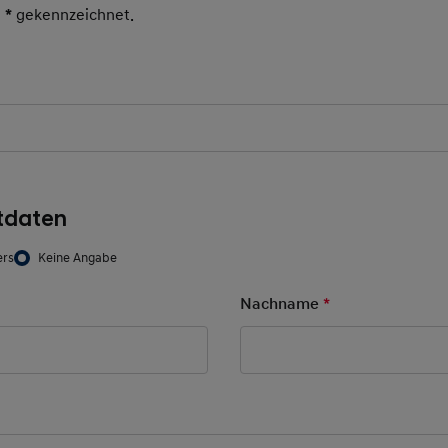
t
*
gekennzeichnet.
Pflichtfeld
tdaten
ers
Keine Angabe
d
Nachname
*
Pflichtfeld