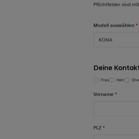
Pflichtfelder sind mi
Modell auswählen
*
KONA
Deine Kontak
Frau/Herr
*
Frau
Herr
Div
Vorname
*
Pflichtfel
PLZ
*
Pflichtfeld