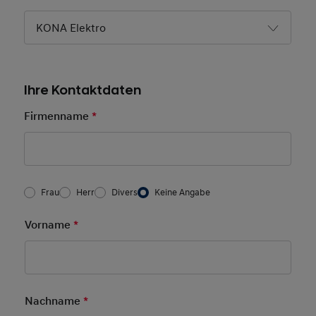
KONA Elektro
Ihre Kontaktdaten
Firmenname
*
Pflichtfeld
Frau/Herr
*
Frau
Herr
Divers
Keine Angabe
Vorname
*
Pflichtfeld
Nachname
*
Pflichtfeld