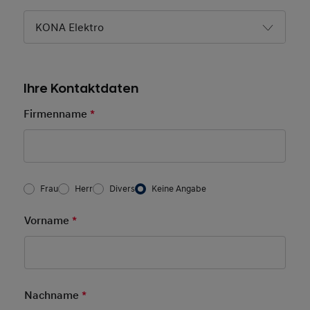
KONA Elektro
Ihre Kontaktdaten
Firmenname
*
Pflichtfeld
Frau/Herr
*
Frau
Herr
Divers
Keine Angabe
Vorname
*
Pflichtfeld
Nachname
*
Pflichtfeld