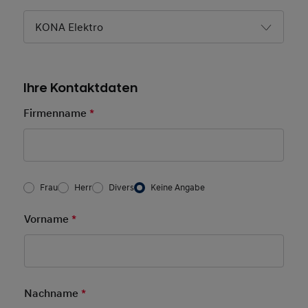
KONA Elektro
Ihre Kontaktdaten
Firmenname
*
Pflichtfeld
Frau/Herr
*
Frau
Herr
Divers
Keine Angabe
Vorname
*
Pflichtfeld
Nachname
*
Pflichtfeld