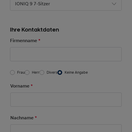
IONIQ 9 7-Sitzer
Ihre Kontaktdaten
Firmenname
*
Pflichtfeld
Frau/Herr
*
Frau
Herr
Divers
Keine Angabe
Vorname
*
Pflichtfeld
Nachname
*
Pflichtfeld