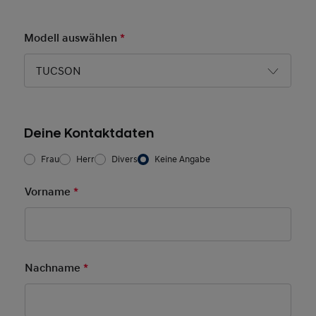
Modell auswählen
*
Pflichtfeld
TUCSON
Deine Kontaktdaten
Frau/Herr
*
Frau
Herr
Divers
Keine Angabe
Vorname
*
Pflichtfeld
Nachname
*
Pflichtfeld