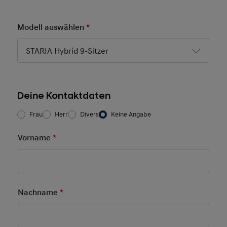
Modell auswählen
*
Pflichtfeld
STARIA Hybrid 9-Sitzer
Deine Kontaktdaten
Frau/Herr
*
Frau
Herr
Divers
Keine Angabe
Vorname
*
Pflichtfeld
Nachname
*
Pflichtfeld