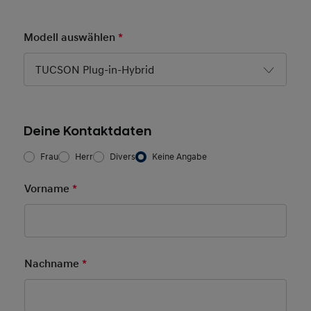
Modell auswählen
*
Pflichtfeld
TUCSON Plug-in-Hybrid
Deine Kontaktdaten
Frau/Herr
*
Frau
Herr
Divers
Keine Angabe
Vorname
*
Pflichtfeld
Nachname
*
Pflichtfeld