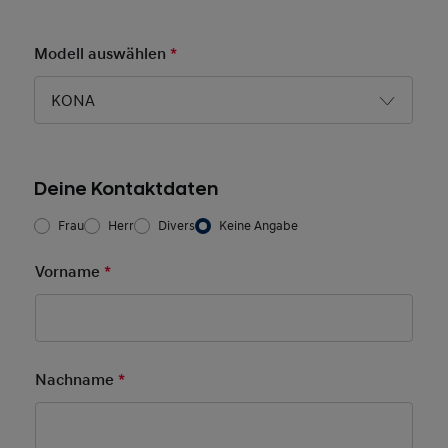
Modell auswählen
*
Pflichtfeld
KONA
Deine Kontaktdaten
Frau/Herr
*
Frau
Herr
Divers
Keine Angabe
Vorname
*
Pflichtfeld
Nachname
*
Pflichtfeld