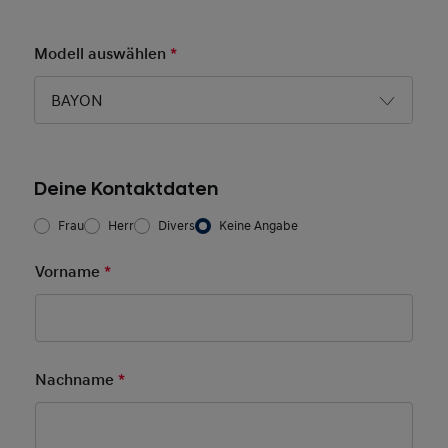
Modell auswählen
*
Pflichtfeld
BAYON
Deine Kontaktdaten
Frau/Herr
*
Frau
Herr
Divers
Keine Angabe
Vorname
*
Pflichtfeld
Nachname
*
Pflichtfeld