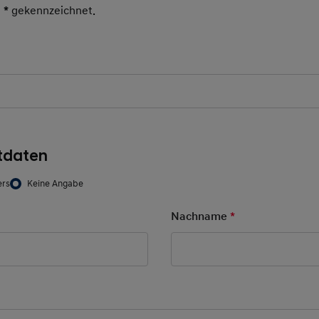
t
*
gekennzeichnet.
Pflichtfeld
tdaten
ers
Keine Angabe
d
Nachname
*
Pflichtfeld