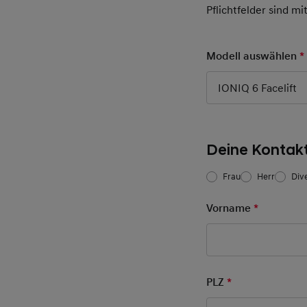
Pflichtfelder sind mi
Modell auswählen
*
IONIQ 6 Facelift
Deine Kontak
Frau/Herr
*
Frau
Herr
Div
Vorname
*
Pflichtfel
PLZ
*
Pflichtfeld