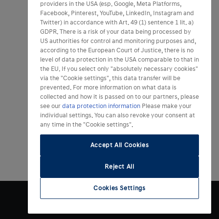
providers in the USA (esp. Google, Meta Platforms,
Facebook, Pinterest, YouTube, LinkedIn, Instagram and
Twitter) in accordance with Art. 49 (1) sentence 1 lit. a)
GDPR. There is a risk of your data being processed by
US authorities for control and monitoring purposes and,
according to the European Court of Justice, there is no
level of data protection in the USA comparable to that in
the EU. If you select only "absolutely necessary cookies"
via the "Cookie settings", this data transfer will be
prevented. For more information on what data is
collected and how it is passed on to our partners, please
see our
data protection information
Please make your
individual settings. You can also revoke your consent at
any time in the "Cookie settings".
Accept All Cookies
Reject All
Cookies Settings