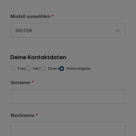
Modell auswählen
*
Pflichtfeld
INSTER
Deine Kontaktdaten
Frau/Herr
*
Frau
Herr
Divers
Keine Angabe
Vorname
*
Pflichtfeld
Nachname
*
Pflichtfeld