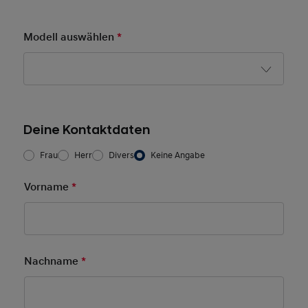
Modell auswählen
*
Pflichtfeld
Deine Kontaktdaten
Frau/Herr
*
Frau
Herr
Divers
Keine Angabe
Vorname
*
Pflichtfeld
Nachname
*
Pflichtfeld