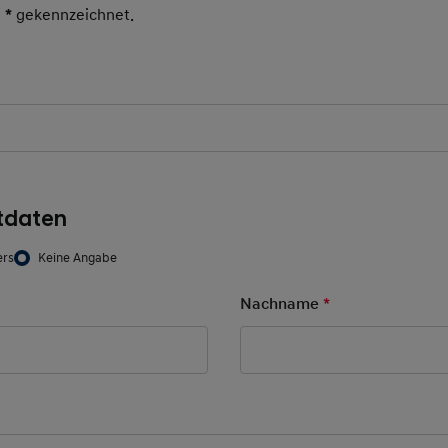
t
*
gekennzeichnet.
Pflichtfeld
tdaten
ers
Keine Angabe
d
Nachname
*
Pflichtfeld