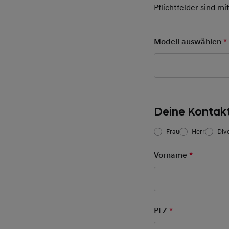
Pflichtfelder sind mi
Modell auswählen
*
Deine Kontak
Frau/Herr
*
Frau
Herr
Div
Vorname
*
Pflichtfel
PLZ
*
Pflichtfeld