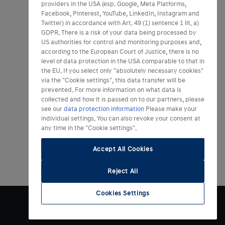
providers in the USA (esp. Google, Meta Platforms,
Facebook, Pinterest, YouTube, LinkedIn, Instagram and
Twitter) in accordance with Art. 49 (1) sentence 1 lit. a)
GDPR. There is a risk of your data being processed by
US authorities for control and monitoring purposes and,
according to the European Court of Justice, there is no
level of data protection in the USA comparable to that in
the EU. If you select only "absolutely necessary cookies"
via the "Cookie settings", this data transfer will be
prevented. For more information on what data is
collected and how it is passed on to our partners, please
see our
data protection information
Please make your
individual settings. You can also revoke your consent at
any time in the "Cookie settings".
Accept All Cookies
Reject All
Cookies Settings