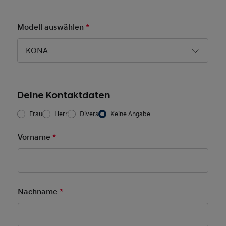
Modell auswählen
*
Pflichtfeld
KONA
Deine Kontaktdaten
Frau/Herr
*
Frau
Herr
Divers
Keine Angabe
Vorname
*
Pflichtfeld
Nachname
*
Pflichtfeld