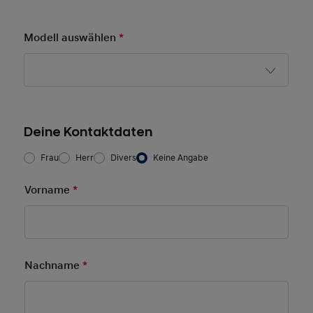
Modell auswählen
*
Pflichtfeld
Deine Kontaktdaten
Frau/Herr
*
Frau
Herr
Divers
Keine Angabe
Vorname
*
Pflichtfeld
Nachname
*
Pflichtfeld