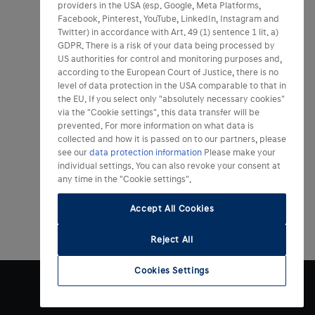
providers in the USA (esp. Google, Meta Platforms,
Facebook, Pinterest, YouTube, LinkedIn, Instagram and
Twitter) in accordance with Art. 49 (1) sentence 1 lit. a)
GDPR. There is a risk of your data being processed by
US authorities for control and monitoring purposes and,
according to the European Court of Justice, there is no
level of data protection in the USA comparable to that in
the EU. If you select only "absolutely necessary cookies"
via the "Cookie settings", this data transfer will be
prevented. For more information on what data is
collected and how it is passed on to our partners, please
see our
data protection information
Please make your
individual settings. You can also revoke your consent at
any time in the "Cookie settings".
Accept All Cookies
Reject All
Cookies Settings