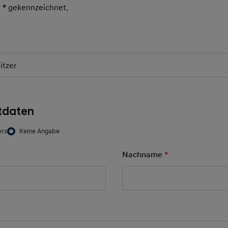
t
*
gekennzeichnet.
Pflichtfeld
itzer
tdaten
ers
Keine Angabe
d
Nachname
*
Pflichtfeld