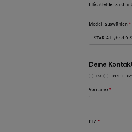
Pflichtfelder sind mi
Modell auswählen
*
STARIA Hybrid 9-S
Deine Kontak
Frau/Herr
*
Frau
Herr
Div
Vorname
*
Pflichtfel
PLZ
*
Pflichtfeld