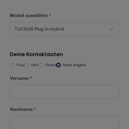
Modell auswählen
*
Pflichtfeld
TUCSON Plug-in-Hybrid
Deine Kontaktdaten
Frau/Herr
*
Frau
Herr
Divers
Keine Angabe
Vorname
*
Pflichtfeld
Nachname
*
Pflichtfeld