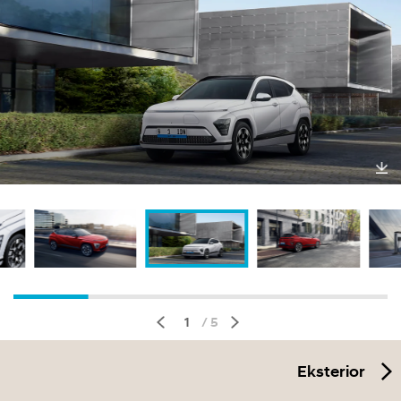
Un
duh
1
/ 5
Eksterior