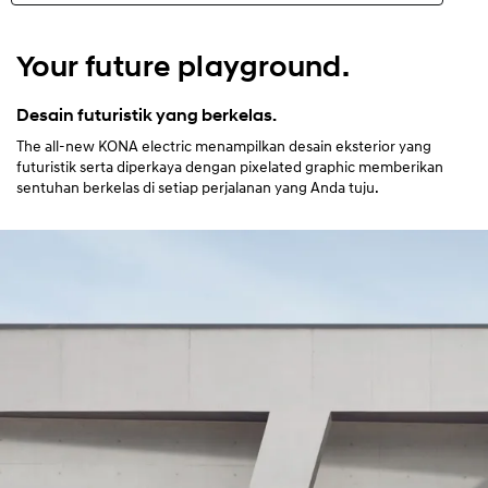
N Line
Your future playground.
Highlights
Desain futuristik yang berkelas.
The all-new KONA electric menampilkan desain eksterior yang
Eksterior
futuristik serta diperkaya dengan pixelated graphic memberikan
sentuhan berkelas di setiap perjalanan yang Anda tuju.
Interior
Performa
Keamanan
Kenyamanan
Spesifikasi