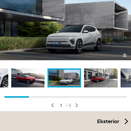
Un
duh
1
/ 5
Eksterior