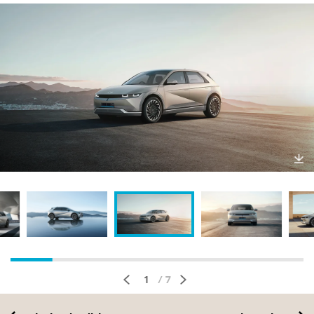
Un
duh
1
/ 7