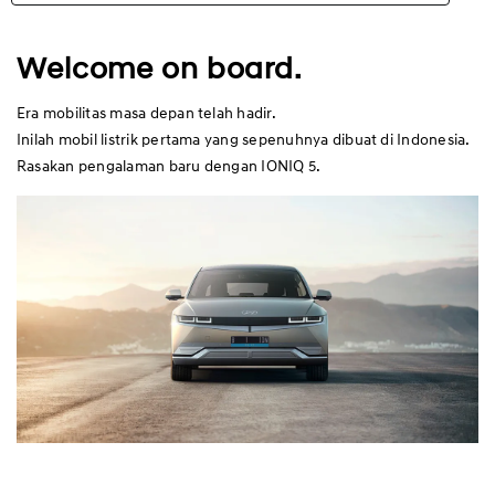
Limited Edition
Welcome on board.
Highlights
Era mobilitas masa depan telah hadir.
Inilah mobil listrik pertama yang sepenuhnya dibuat di Indonesia.
Eksterior
Rasakan pengalaman baru dengan IONIQ 5.
Interior
Performa
Keamanan
Kenyamanan
Spesifikasi
Aksesori