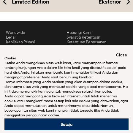
Limited Edition
Eksterior
Worldwide
Hubungi Kami
Legal
Syarat & Ketentuan
Kebijakan Privasi
Ketentuan Pemesanan
Peta situs
Close
Cookie
Ketika Anda mengakses situs web kami, kami menyimpan informasi
tentang kunjungan Anda dalam file teks kecil yang disebut “cookie” pada
hard disk Anda. Ini akan membantu kami mengidentifikasi Anda dan
mengingat preferensi Anda saat berkunjung kembali.
Hanya informasi yang Anda berikan yang akan disimpan dalam cookie,
dan hanya situs web yang membuat cookie yang dapat membacanya. Hal
ini tidak memungkinkannya untuk mengakses seluruh komputer.
Anda dapat mengonfigurasi browser Internet untuk tidak menerima
cookie, atau mengkonfirmasi setiap kali ada cookie yang ditawarkan, agar
Anda dapat memutuskan untuk menerimanya atau tidak. Namun,
beberapa fitur situs web kami mungkin tidak tersedia jika Anda tidak
mengijinkan penggunaan cookie.
@Hak Cipta 2026 Hyundai Motors
Indonesia. Seluruh hak dilindungi
undang-undang.
Setuju