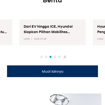
Berita
Dari EV hingga ICE, Hyundai
Hyundai Sunday
Siapkan Pilihan Mobilitas
Pengecekan Kend
Lengkap di GIIAS 2026
untuk Semua Bran
Lokal
2026.07.28
Lokal
2026.07.17
Indonesia.
Muat lainnya