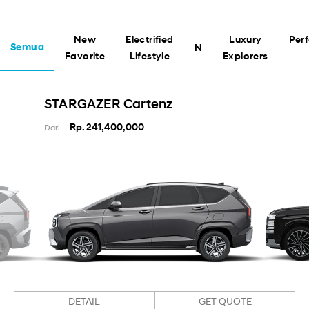
New
Electrified
Luxury
Per
Semua
N
Favorite
Lifestyle
Explorers
STARGAZER Cartenz
Rp. 241,400,000
Dari
DETAIL
GET QUOTE