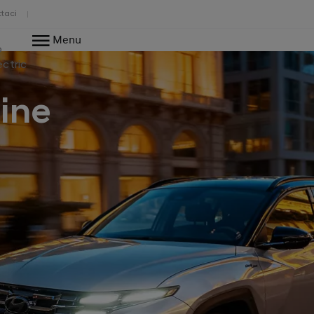
taci
Menu
o
ectric
ine