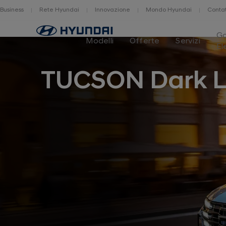
Business
Rete Hyundai
Innovazione
Mondo Hyundai
Contat
Home
G
Modelli
Offerte
Servizi
El
TUCSON Dark L