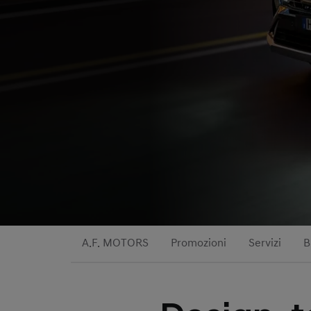
A.F. MOTORS
Promozioni
Servizi
B