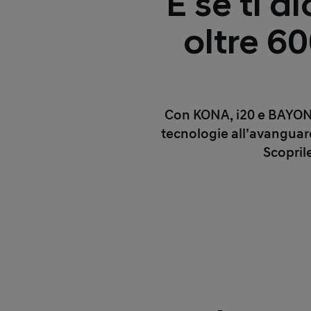
E se ti 
oltre 6
Con KONA, i20 e BAYON GP
tecnologie all’avanguard
Scopril