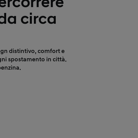
ercorrere
da circa
ign distintivo, comfort e
gni spostamento in città.
benzina.