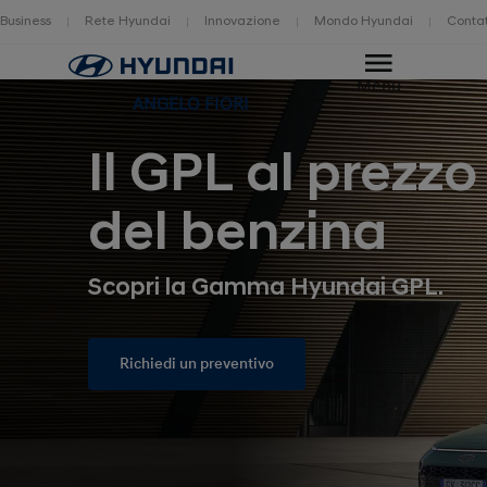
Business
Rete Hyundai
Innovazione
Mondo Hyundai
Contat
Home
Menu
ANGELO FIORI
Il GPL al prezzo
del benzina
Scopri la Gamma Hyundai GPL.
Richiedi un preventivo