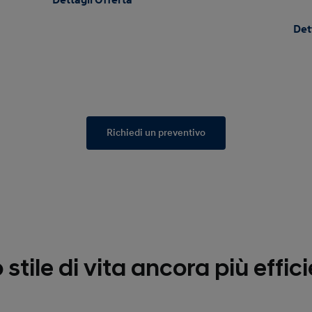
Dettagli Offerta
Det
Richiedi un preventivo
o stile di vita ancora più effic