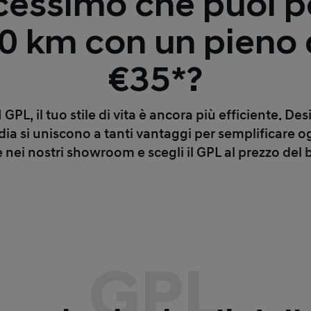
dicessimo che puoi p
00 km con un pieno 
€35*?
L, il tuo stile di vita è ancora più efficiente. Des
ia si uniscono a tanti vantaggi per semplificare o
e nei nostri showroom e scegli il GPL al prezzo del 
GPL